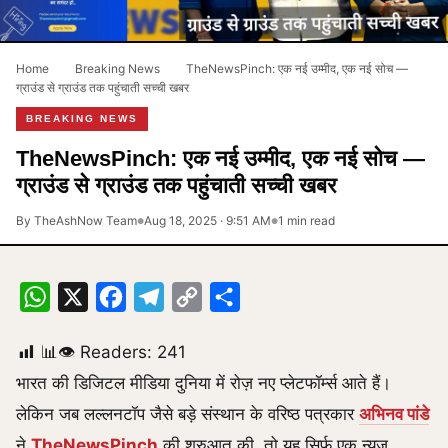
Home
›
Breaking News
›
TheNewsPinch: एक नई उम्मीद, एक नई सोच —
ग्राउंड से ग्राउंड तक पहुंचाती सच्ची खबर
BREAKING NEWS
TheNewsPinch: एक नई उम्मीद, एक नई सोच —
ग्राउंड से ग्राउंड तक पहुंचाती सच्ची खबर
By TheAshNow Team
Aug 18, 2025 · 9:51 AM
1 min read
●
●
WhatsApp
X
Facebook
Telegram
Copy
Share
Link
📊👁 Readers:
241
भारत की डिजिटल मीडिया दुनिया में रोज़ नए प्लेटफॉर्म्स आते हैं।
लेकिन जब लल्लनटॉप जैसे बड़े संस्थान के वरिष्ठ पत्रकार
अभिनव पांडे
ने
TheNewsPinch
की शुरुआत की, तो यह सिर्फ एक न्यूज़