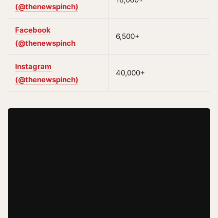
(@thenewspinch)
Facebook
6,500+
(@thenewspinch
Instagram
40,000+
(@thenewspinch)