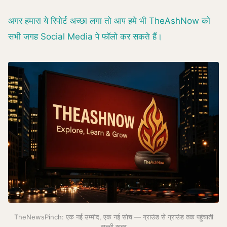
अगर हमारा ये रिपोर्ट अच्छा लगा तो आप हमे भी TheAshNow को
सभी जगह Social Media पे फॉलो कर सकते हैं।
TheNewsPinch: एक नई उम्मीद, एक नई सोच — ग्राउंड से ग्राउंड तक पहुंचाती
सच्ची खबर