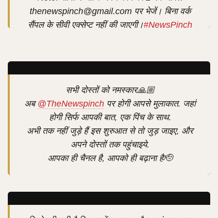
thenewspinch@gmail.com
पर भेजें। बिना वर्क
सैंपल के सीवी एक्सेप्ट नहीं की जाएगी।
#NewsPinch
#Hiring
#VideoEditor
pic.twitter.com/fDiYCo06Wt
— News Pinch (@TheNewspinch)
August
सभी दोस्तों को नमस्कार🙏🏼
16, 2025
अब
@TheNewspinch
पर होगी आपसे मुलाकात. जहां
होगी सिर्फ आपकी बात, एक पिंच के साथ.
अभी तक नहीं जुड़े हैं इस शुरुआत से तो जुड़ जाइए, और
अपने दोस्तों तक पहुंचाइये.
आपका ही चैनल है, आपको ही बढ़ाना है🫡
Full Video Link-
https://t.co/QgHMPsBudV
@Abhinav_Pan
pic.twitter.com/ZGqm2RFeL2