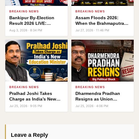
BREAKING NEWS
BREAKING NEWS
Bankipur By-Election
Assam Floods 2026:
Result 2026 LIVE:
When the Brahmaputra
Counting Updates, Vote
Turns Into a Sea
Aug 3, 2026 · 8:34 PM
Jul 27, 2026 · 11:46 PM
Margin & Latest Trends
BREAKING NEWS
BREAKING NEWS
Pralhad Joshi Takes
Dharmendra Pradhan
Charge as India’s New
Resigns as Union
Education Minister
Education Minister
Jul 25, 2026 · 9:05 PM
Jul 25, 2026 · 4:06 PM
Leave a Reply