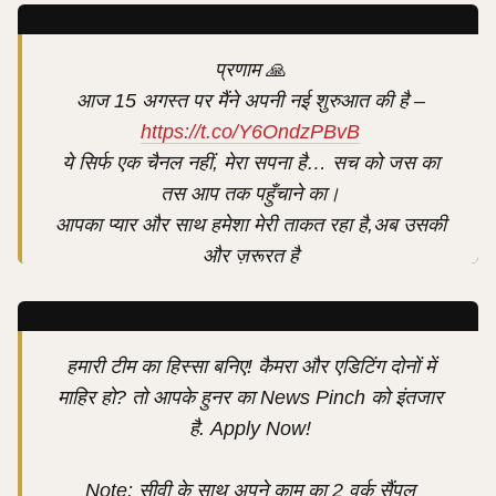
प्रणाम 🙏
आज 15 अगस्त पर मैंने अपनी नई शुरुआत की है –
https://t.co/Y6OndzPBvB
ये सिर्फ एक चैनल नहीं, मेरा सपना है… सच को जस का
तस आप तक पहुँचाने का।
आपका प्यार और साथ हमेशा मेरी ताकत रहा है,अब उसकी
और ज़रूरत है
कृपया एक बार आप ज़रूर देखना, सब्सक्राइब करना और
अपने दोस्तों को भी…
pic.twitter.com/6d3iYJOTHj
हमारी टीम का हिस्सा बनिए! कैमरा और एडिटिंग दोनों में
माहिर हो? तो आपके हुनर का News Pinch को इंतजार
— Abhinav Pandey (@Abhinav_Pan)
August
है. Apply Now!
15, 2025
Note: सीवी के साथ अपने काम का 2 वर्क सैंपल