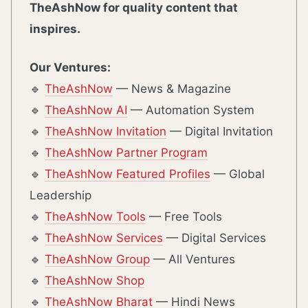
TheAshNow for quality content that
inspires.
Our Ventures:
🔹
TheAshNow
— News & Magazine
🔹
TheAshNow AI
— Automation System
🔹
TheAshNow Invitation
— Digital Invitation
🔹
TheAshNow Partner Program
🔹
TheAshNow Featured Profiles
— Global
Leadership
🔹
TheAshNow Tools
— Free Tools
🔹
TheAshNow Services
— Digital Services
🔹
TheAshNow Group
— All Ventures
🔹
TheAshNow Shop
🔹
TheAshNow Bharat
— Hindi News