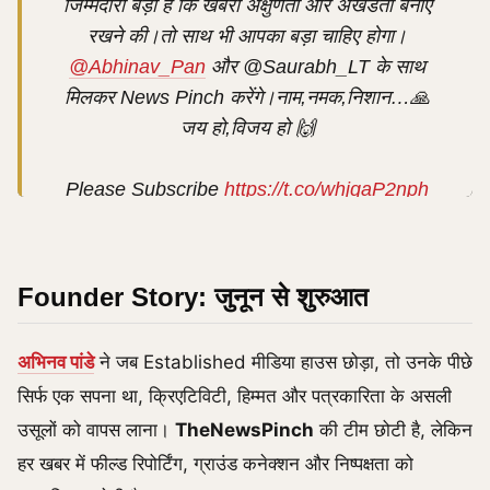
जिम्मेदारी बड़ी है कि खबरों अक्षुणता और अखंडता बनाए
रखने की।तो साथ भी आपका बड़ा चाहिए होगा।
— Saurabh Tripathi (@Saurabh_Pinch)
@Abhinav_Pan
और @Saurabh_LT के साथ
August 17, 2025
मिलकर News Pinch करेंगे।नाम,नमक,निशान…🙏
जय हो,विजय हो 🙌
Please Subscribe
https://t.co/whjqaP2nph
https://t.co/Bt8SCFWRKw
— Vinay Sultan (@vinay_sultan)
August 17,
Founder Story: जुनून से शुरुआत
2025
अभिनव पांडे
ने जब Established मीडिया हाउस छोड़ा, तो उनके पीछे
सिर्फ एक सपना था, क्रिएटिविटी, हिम्मत और पत्रकारिता के असली
उसूलों को वापस लाना।
TheNewsPinch
की टीम छोटी है, लेकिन
हर खबर में फील्ड रिपोर्टिंग, ग्राउंड कनेक्शन और निष्पक्षता को