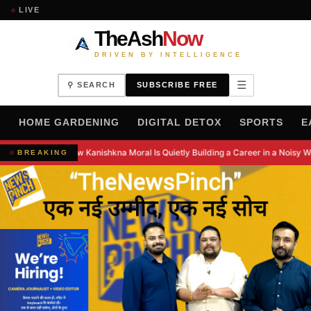
LIVE
TheAsh
Now
DRIVEN BY INTELLIGENCE
☰
⚲ SEARCH
SUBSCRIBE FREE
H
HOME GARDENING
DIGITAL DETOX
SPORTS
E
How Kanishkna Moral Is Quietly Building a Career in a Noisy W
BREAKING