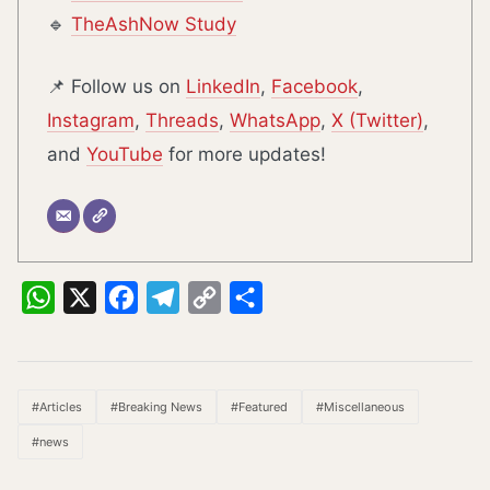
🔹
TheAshNow Study
📌 Follow us on
LinkedIn
,
Facebook
,
Instagram
,
Threads
,
WhatsApp
,
X (Twitter)
,
and
YouTube
for more updates!
WhatsApp
X
Facebook
Telegram
Copy
Share
Link
#Articles
#Breaking News
#Featured
#Miscellaneous
#news